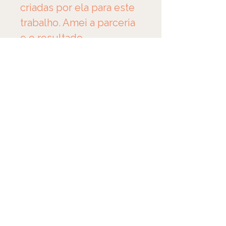
criadas por ela para este 
trabalho. Amei a parceria 
e o resultado.
Busquei uma forma de 
impactar menos o 
planeta, tentando dar 
novas funções a 
materiais de descarte. Na 
busca de um mundo 
melhor. 
O processo de 
enferrujamento é 
natural, de forma a não 
impactar o meio 
ambiente. A proteção 